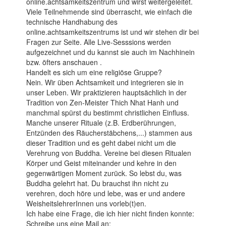
online.achtsamkeitszentrum und wirst weitergeleitet.
Viele Teilnehmende sind überrascht, wie einfach die
technische Handhabung des
online.achtsamkeitszentrums ist und wir stehen dir bei
Fragen zur Seite. Alle Live-Sesssions werden
aufgezeichnet und du kannst sie auch im Nachhinein
bzw. öfters anschauen .
Handelt es sich um eine religiöse Gruppe?
Nein. Wir üben Achtsamkeit und integrieren sie in
unser Leben. Wir praktizieren hauptsächlich in der
Tradition von Zen-Meister Thich Nhat Hanh und
manchmal spürst du bestimmt christlichen Einfluss.
Manche unserer Rituale (z.B. Erdberührungen,
Entzünden des Räucherstäbchens,...) stammen aus
dieser Tradition und es geht dabei nicht um die
Verehrung von Buddha. Vereine bei diesen Ritualen
Körper und Geist miteinander und kehre in den
gegenwärtigen Moment zurück. So lebst du, was
Buddha gelehrt hat. Du brauchst ihn nicht zu
verehren, doch höre und lebe, was er und andere
WeisheitslehrerInnen uns vorleb(t)en.
Ich habe eine Frage, die ich hier nicht finden konnte:
Schreibe uns eine Mail an: