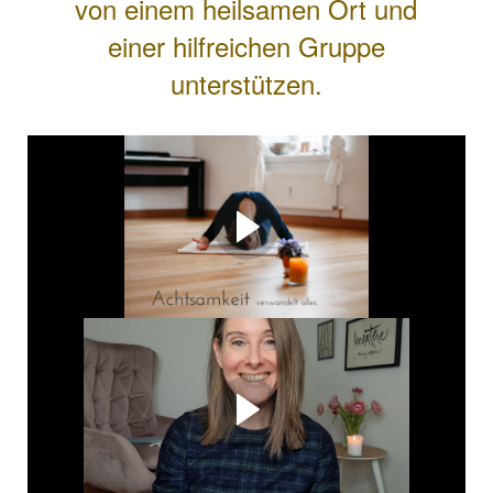
von einem heilsamen Ort und
einer hilfreichen Gruppe
unterstützen.
Achtsamkeit verwandelt
alles.
Wie ein Sonnenstrahl eine Blüte berührt und sie
verwandelt. Genauso berührt dich Achtsamkeit:
Jaaaa, Achtsamkeit
verwandelt wirklich alles!
Wie unterstützt dich Achtsamkeit und das
online.achtsamkeitszentrum?